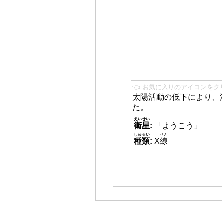
👈 お気に入りのアイコンをク
太陽活動の低下により、
た。
えいせい
衛星
:
「ようこう」
しゅるい
せん
種類
:
X
線