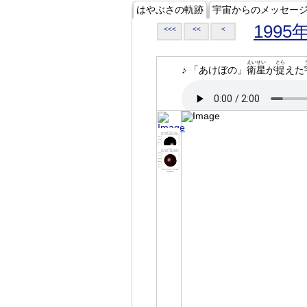
はやぶさの軌跡
宇宙からのメッセー
1995
<<<
<<
<
えいせい
とら
♪ 「あけぼの」
衛星
が
捉
えた