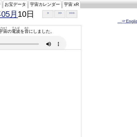
ジ
お宝データ
宇宙カレンダー
宇宙 xR
年05月
10日
>
>>
>>>
…☞Engli
うちゅう
でんぱ
おと
宇宙
の
電波
を
音
にしました。