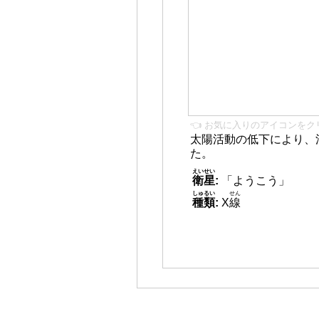
👈 お気に入りのアイコンをク
太陽活動の低下により、
た。
えいせい
衛星
:
「ようこう」
しゅるい
せん
種類
:
X
線