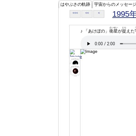
はやぶさの軌跡
宇宙からのメッセー
1995
<<<
<<
<
えいせい
とら
♪ 「あけぼの」
衛星
が
捉
えた