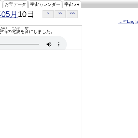
ジ
お宝データ
宇宙カレンダー
宇宙 xR
年05月
10日
>
>>
>>>
…☞Engli
うちゅう
でんぱ
おと
宇宙
の
電波
を
音
にしました。