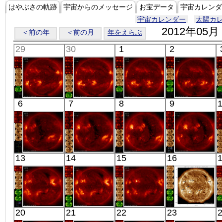
はやぶさの軌跡
宇宙からのメッセージ
お宝データ
宇宙カレンダ
宇宙カレンダー
太陽カ
2012年05月
＜前の年
＜前の月
年をえらぶ
29
30
1
2
「ひので」
「ひので」
「ひので」
「ひので」
6
7
8
9
06:03:06
05:33:41
06:09:35
06:13:36
X線
X線
X線
X線
「ひので」
「ひので」
「ひので」
「ひので」
13
14
15
16
06:01:36
06:04:06
05:37:37
05:59:36
X線
X線
X線
X線
「ひので」
「ひので」
「ひので」
SDO
20
21
22
23
18:18:06
18:00:05
18:00:36
01:00:55