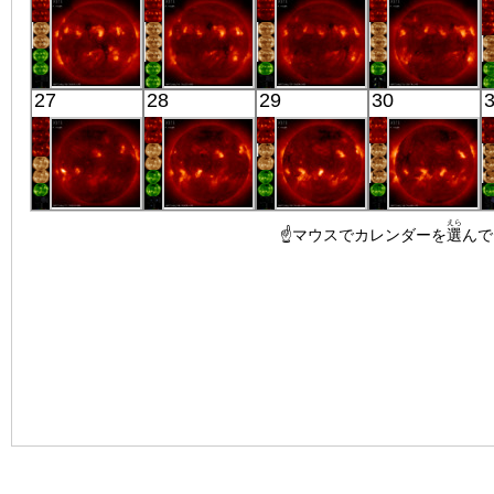
X線
X線
X線
極端紫外線
「ひので」
「ひので」
「ひので」
「ひので」
27
28
29
30
06:04:37
05:32:06
06:08:06
06:18:37
X線
X線
X線
X線
「ひので」
「ひので」
「ひので」
「ひので」
えら
06:00:09
06:08:37
☝マウスでカレンダーを
05:36:36
05:58:07
選
んで
X線
X線
X線
X線