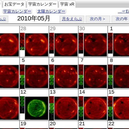
ジ
お宝データ
宇宙カレンダー
宇宙 xR
宇宙カレンダー
太陽カレンダー
…☞En
2010年05月
らぶ
月をえらぶ
次の月＞
次の年
28
29
30
1
「ひので」
「ひので」
「ひので」
「ひので」
「ひの
5
6
7
8
06:21:35
05:55:38
07:48:07
05:31:35
05:36:
X線
X線
X線
X線
X線
「ひので」
「ひので」
「ひので」
「ひので」
「ひの
12
13
14
15
06:03:06
06:24:35
05:58:36
06:03:06
05:34:
X線
X線
X線
X線
X線
「ひので」
SOHO
「ひので」
「ひので」
「ひの
19
20
21
22
05:48:07
00:24
06:31:38
06:01:36
06:08: