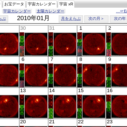
ジ
お宝データ
宇宙カレンダー
宇宙 xR
宇宙カレンダー
太陽カレンダー
…☞En
2010年01月
らぶ
月をえらぶ
次の月＞
次の年
30
31
1
2
「ひので」
「ひので」
「ひので」
「ひので」
「ひの
6
7
8
9
06:09:36
17:46:36
06:03:06
06:23:35
05:57:
X線
X線
X線
X線
X線
「ひので」
「ひので」
「ひので」
「ひので」
「ひの
13
14
15
16
06:09:33
06:13:06
05:47:06
06:00:05
06:26:
X線
X線
X線
X線
X線
「ひので」
「ひので」
「ひので」
「ひので」
「ひの
20
21
22
23
05:36:36
05:58:39
06:16:35
03:53:06
06:03: