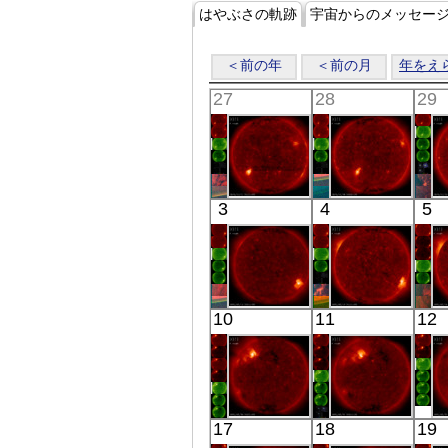
はやぶさの軌跡
宇宙からのメッセー
＜前の年
＜前の月
年をえ
27
28
29
「ひので」
「ひので」
3
4
5
06:33:36
06:06:05
X線
X線
「ひので」
「ひので」
10
11
12
06:03:04
05:33:34
X線
X線
「ひので」
「ひので」
17
18
19
06:00:36
06:03:05