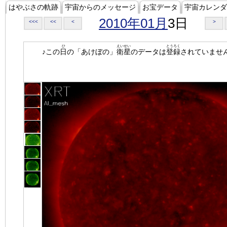
はやぶさの軌跡
宇宙からのメッセージ
お宝データ
宇宙カレンダ
2010年01月
3日
<<<
<<
<
>
ひ
えいせい
とうろく
♪この
日
の「あけぼの」
衛星
のデータは
登録
されていませ