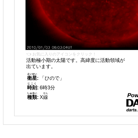
👈 お気に入りのアイコンをクリック！
活動極小期の太陽です。高緯度に活動領域が
出ています。
えいせい
衛星
:
「ひので」
じこく
時刻
:
6時3分
しゅるい
せん
種類
:
X
線