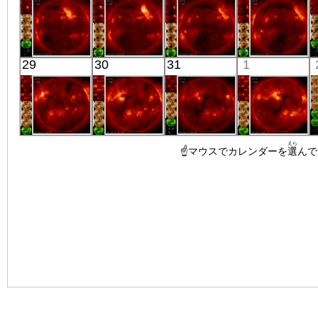
X線
X線
X線
X線
「ひので」
「ひので」
「ひので」
「ひので」
29
30
31
1
06:03:06
06:38:43
06:06:04
06:10:08
X線
X線
X線
X線
「ひので」
「ひので」
「ひので」
「ひので」
えら
05:55:06
06:03:08
☝マウスでカレンダーを
06:25:05
06:06:07
選
んで
X線
X線
X線
X線