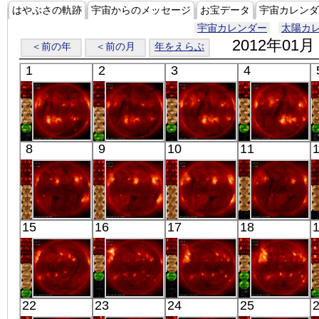
はやぶさの軌跡
宇宙からのメッセージ
お宝データ
宇宙カレンダ
宇宙カレンダー
太陽カ
2012年01月
＜前の年
＜前の月
年をえらぶ
1
2
3
4
「ひので」
「ひので」
「ひので」
「ひので」
8
9
10
11
06:10:06
05:43:35
06:03:04
06:22:34
X線
X線
X線
X線
「ひので」
「ひので」
「ひので」
「ひので」
15
16
17
18
06:06:38
06:10:10
05:43:35
05:53:10
X線
X線
X線
X線
「ひので」
「ひので」
「ひので」
「ひので」
22
23
24
25
06:34:43
06:06:35
06:10:05
05:43:10