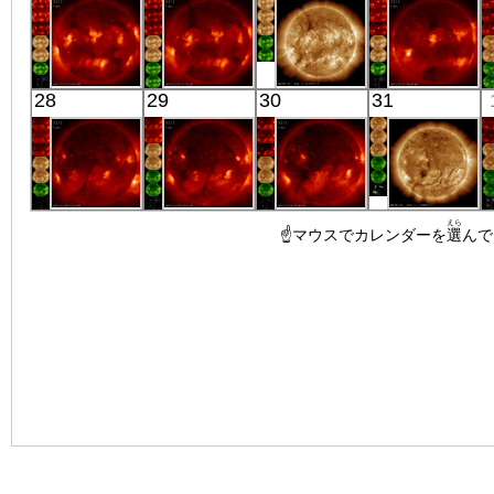
X線
X線
X線
X線
「ひので」
「ひので」
SDO
「ひので」
28
29
30
31
10:03:04
10:18:05
00:30:31
09:58:08
X線
X線
極端紫外線
X線
「ひので」
「ひので」
「ひので」
SDO
えら
10:03:11
10:03:05
☝マウスでカレンダーを
09:58:05
00:44:07
選
んで
X線
X線
X線
極端紫外線