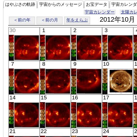
はやぶさの軌跡
宇宙からのメッセージ
お宝データ
宇宙カレンダ
宇宙カレンダー
太陽カ
2012年10月
＜前の年
＜前の月
年をえらぶ
30
1
2
3
「ひので」
「ひので」
「ひので」
「ひので」
7
8
9
10
10:03:06
09:58:07
09:42:09
10:03:08
X線
X線
X線
X線
「ひので」
「ひので」
「ひので」
SDO
14
15
16
17
10:03:07
10:03:06
09:57:04
00:58:18
X線
X線
X線
極端紫外線
「ひので」
「ひので」
「ひので」
「ひので」
21
22
23
24
09:50:08
10:03:07
05:49:05
10:03:08