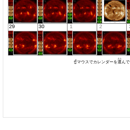
X線
X線
X線
X線
「ひので」
「ひので」
「ひので」
SDO
29
30
1
2
06:32:41
06:05:06
06:09:08
00:58:31
X線
X線
X線
極端紫外線
「ひので」
「ひので」
「ひので」
「ひので」
えら
06:03:06
05:33:41
☝マウスでカレンダーを
06:09:35
06:13:36
選
んで
X線
X線
X線
X線