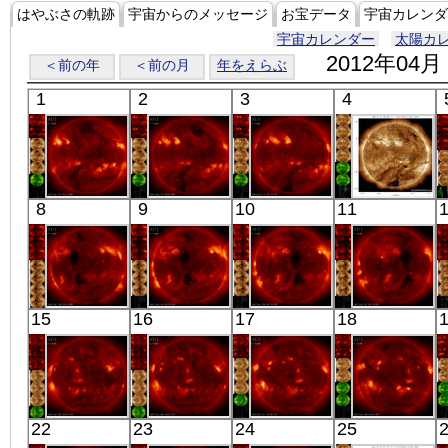
はやぶさの軌跡
宇宙からのメッセージ
お宝データ
宇宙カレンダ
宇宙カレンダー
太陽カ
2012年04月
＜前の年
＜前の月
年をえらぶ
1
2
3
4
「ひので」
「ひので」
「ひので」
SDO
8
9
10
11
06:33:08
06:05:38
06:10:07
00:58:07
X線
X線
X線
極端紫外線
「ひので」
「ひので」
「ひので」
「ひので」
15
16
17
18
06:03:08
05:34:13
06:10:04
06:14:42
X線
X線
X線
X線
「ひので」
「ひので」
「ひので」
「ひので」
22
23
24
25
06:02:06
06:09:05
05:38:35
06:00:36