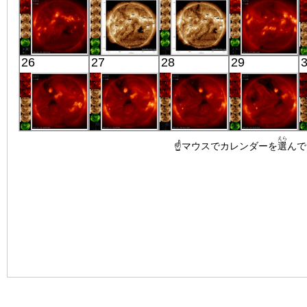
X線
X線
X線
X線
「ひので」
SDO
SDO
「ひので」
26
27
28
29
06:02:13
00:31:06
00:29:54
18:03:14
X線
極端紫外線
極端紫外線
X線
「ひので」
「ひので」
「ひので」
「ひので」
えら
06:21:42
05:54:11
☝マウスでカレンダーを
06:03:10
06:31:13
選
んで
X線
X線
X線
X線