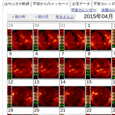
はやぶさの軌跡
宇宙からのメッセージ
お宝データ
宇宙カレンダ
宇宙カレンダー
太陽カ
2015年04月
＜前の年
＜前の月
年をえらぶ
29
30
31
1
「ひので」
「ひので」
「ひので」
「ひので」
5
6
7
8
06:03:12
05:32:11
18:03:13
06:09:12
X線
X線
X線
X線
「ひので」
「ひので」
「ひので」
「ひので」
12
13
14
15
17:53:11
06:03:12
06:27:39
06:00:11
X線
X線
X線
X線
「ひので」
「ひので」
「ひので」
「ひので」
19
20
21
22
06:10:44
05:43:12
06:03:13
06:20:11