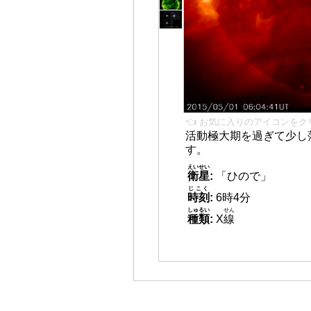
👈 お気に入りのアイコンをク
活動極大期を過ぎて少し
す。
えいせい
衛星
:
「ひので」
じこく
時刻
:
6時4分
しゅるい
せん
種類
:
X
線