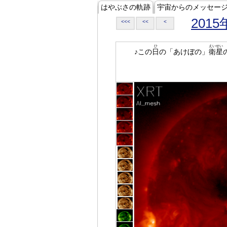
はやぶさの軌跡
宇宙からのメッセー
2015
<<<
<<
<
ひ
えいせい
♪この
日
の「あけぼの」
衛星