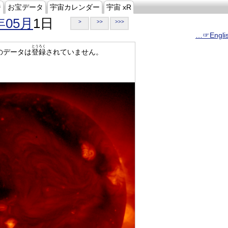
ジ
お宝データ
宇宙カレンダー
宇宙 xR
年05月
1日
>
>>
>>>
…☞Engli
とうろく
のデータは
登録
されていません。