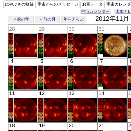
はやぶさの軌跡
宇宙からのメッセージ
お宝データ
宇宙カレンダ
宇宙カレンダー
太陽カ
2012年11月
＜前の年
＜前の月
年をえらぶ
28
29
30
31
「ひので」
「ひので」
「ひので」
SDO
4
5
6
7
10:03:11
10:03:05
09:58:05
00:44:07
X線
X線
X線
極端紫外線
「ひので」
「ひので」
「ひので」
「ひので」
11
12
13
14
06:06:40
06:10:09
05:44:06
06:03:09
X線
X線
X線
X線
「ひので」
「ひので」
「ひので」
「ひので」
18
19
20
21
05:33:38
06:09:07
06:13:10
02:35:09