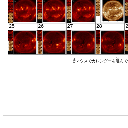
X線
X線
X線
X線
「ひので」
「ひので」
「ひので」
SDO
25
26
27
28
06:03:11
05:36:12
05:57:36
01:57:30
X線
X線
X線
極端紫外線
「ひので」
「ひので」
「ひので」
「ひので」
えら
06:02:37
06:06:30
☝マウスでカレンダーを
05:38:42
06:00:07
選
んで
X線
X線
X線
X線