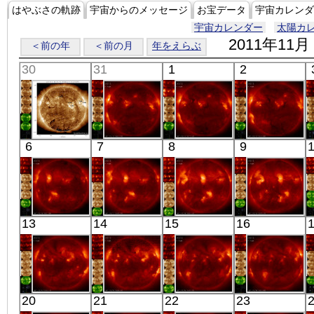
はやぶさの軌跡
宇宙からのメッセージ
お宝データ
宇宙カレンダ
宇宙カレンダー
太陽カ
2011年11月
＜前の年
＜前の月
年をえらぶ
30
31
1
2
SDO
「ひので」
「ひので」
「ひので」
6
7
8
9
01:33:43
18:03:06
06:19:35
05:53:08
極端紫外線
X線
X線
X線
「ひので」
「ひので」
「ひので」
「ひので」
13
14
15
16
06:07:39
05:41:06
06:02:35
06:20:37
X線
X線
X線
X線
「ひので」
「ひので」
「ひので」
「ひので」
20
21
22
23
16:43:07
06:08:36
05:42:06
06:03:08