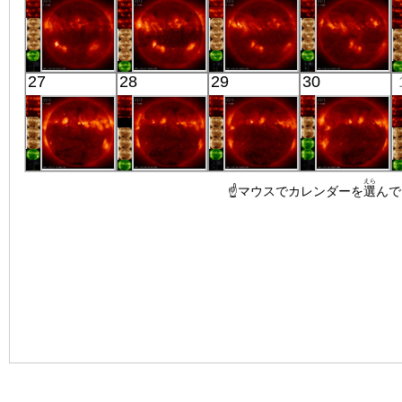
X線
X線
X線
X線
「ひので」
「ひので」
「ひので」
「ひので」
27
28
29
30
06:32:37
06:04:36
06:09:05
05:42:37
X線
X線
X線
X線
「ひので」
「ひので」
「ひので」
「ひので」
えら
07:28:07
06:34:06
☝マウスでカレンダーを
06:06:06
06:09:39
選
んで
X線
X線
X線
X線