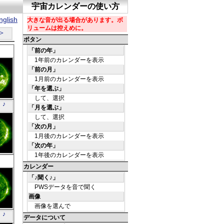
glish
＞
O
 ♪
4
外線
O
4
外線
O
 ♪
4