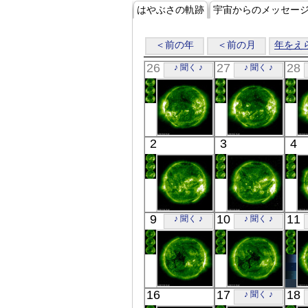
はやぶさの軌跡
宇宙からのメッセー
＜前の年
＜前の月
年をえ
26
27
28
♪ 聞く ♪
♪ 聞く ♪
SOHO
SOHO
2
3
4
00:24
00:24
極端紫外線
極端紫外線
SOHO
SOHO
9
10
11
♪ 聞く ♪
♪ 聞く ♪
00:24
00:28
極端紫外線
極端紫外線
SOHO
SOHO
16
17
18
♪ 聞く ♪
00:24
00:24