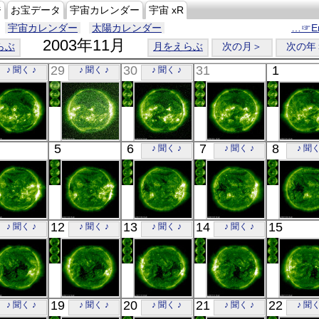
ジ
お宝データ
宇宙カレンダー
宇宙 xR
宇宙カレンダー
太陽カレンダー
…☞En
2003年11月
らぶ
月をえらぶ
次の月＞
次の年
29
30
31
1
♪ 聞く ♪
♪ 聞く ♪
♪ 聞く ♪
SOHO
SOHO
SOHO
SOHO
SOH
5
6
7
8
♪ 聞く ♪
♪ 聞く ♪
♪ 聞く
00:36
00:56
00:24
00:45
00:2
極端紫外線
極端紫外線
極端紫外線
極端紫外線
極端紫
SOHO
SOHO
SOHO
SOHO
SOH
12
13
14
15
♪ 聞く ♪
♪ 聞く ♪
♪ 聞く ♪
♪ 聞く ♪
00:24
00:24
00:24
00:24
00:2
極端紫外線
極端紫外線
極端紫外線
極端紫外線
極端紫
SOHO
SOHO
SOHO
SOHO
SOH
19
20
21
22
♪ 聞く ♪
♪ 聞く ♪
♪ 聞く ♪
♪ 聞く ♪
♪ 聞く
00:24
00:24
00:24
00:24
00:2