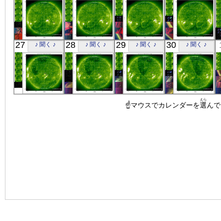
極端紫外線
極端紫外線
極端紫外線
極端紫外線
SOHO
SOHO
SOHO
SOHO
27
28
29
30
♪ 聞く ♪
♪ 聞く ♪
♪ 聞く ♪
♪ 聞く ♪
01:12:03
00:08:42
01:13:08
08:24:22
極端紫外線
極端紫外線
極端紫外線
極端紫外線
SOHO
SOHO
SOHO
SOHO
えら
00:10:48
00:10:15
☝マウスでカレンダーを
00:05:43
06:35:58
選
んで
極端紫外線
極端紫外線
極端紫外線
極端紫外線