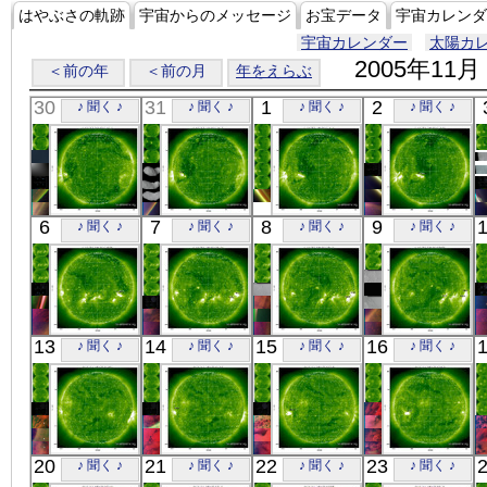
はやぶさの軌跡
宇宙からのメッセージ
お宝データ
宇宙カレンダ
宇宙カレンダー
太陽カ
2005年11月
＜前の年
＜前の月
年をえらぶ
30
31
1
2
♪ 聞く ♪
♪ 聞く ♪
♪ 聞く ♪
♪ 聞く ♪
SOHO
SOHO
SOHO
SOHO
6
7
8
9
♪ 聞く ♪
♪ 聞く ♪
♪ 聞く ♪
♪ 聞く ♪
00:11:26
00:11:33
00:11:01
00:11:57
極端紫外線
極端紫外線
極端紫外線
極端紫外線
SOHO
SOHO
SOHO
SOHO
13
14
15
16
♪ 聞く ♪
♪ 聞く ♪
♪ 聞く ♪
♪ 聞く ♪
00:10:50
00:45:47
00:09:17
05:36:04
極端紫外線
極端紫外線
極端紫外線
極端紫外線
SOHO
SOHO
SOHO
SOHO
20
21
22
23
♪ 聞く ♪
♪ 聞く ♪
♪ 聞く ♪
♪ 聞く ♪
00:11:59
00:11:26
00:10:25
05:35:56