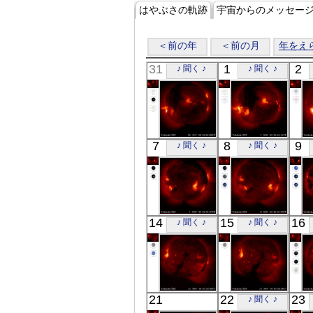
はやぶさの軌跡
宇宙からのメッセー
＜前の年
＜前の月
年をえ
31
1
2
♪ 聞く ♪
♪ 聞く ♪
「ようこう」
「ようこう」
7
8
9
♪ 聞く ♪
♪ 聞く ♪
X線
X線
「ようこう」
「ようこう」
14
15
16
♪ 聞く ♪
♪ 聞く ♪
X線
X線
「ようこう」
「ようこう」
21
22
23
♪ 聞く ♪
X線
X線