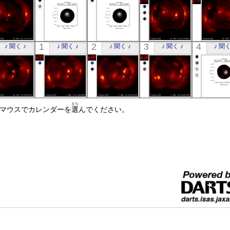
「ようこう」
ASCA
ASCA
「ようこう」
「ようこ
1
2
3
4
♪ 聞く ♪
♪ 聞く ♪
♪ 聞く ♪
♪ 聞く ♪
♪ 聞く
X線
NGC7469
NGC7469
X線
X線
X線
X線
「ようこう」
「ようこう」
「ようこう」
「ようこう」
ASC
えら
☝マウスでカレンダーを
X線
X線
選
んでください。
X線
X線
NGC41
X線