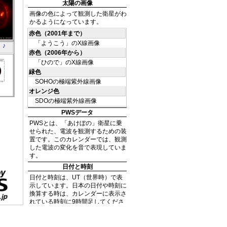
う」
 ♪
A
51