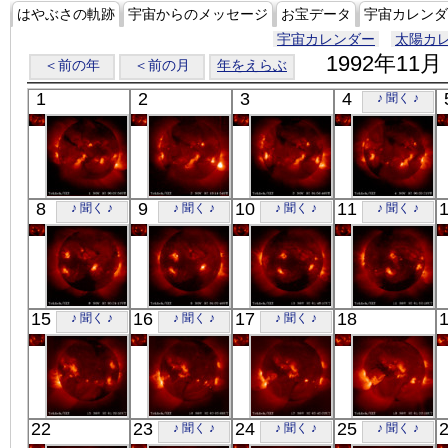
はやぶさの軌跡
宇宙からのメッセージ
お宝データ
宇宙カレンダ
宇宙カレンダー
太陽カ
1992年11月
＜前の年
＜前の月
年をえらぶ
1
2
3
4
♪ 聞く ♪
「ようこう」
「ようこう」
「ようこう」
「ようこう」
8
9
10
11
♪ 聞く ♪
♪ 聞く ♪
♪ 聞く ♪
♪ 聞く ♪
X線
X線
X線
X線
「ようこう」
「ようこう」
「ようこう」
「ようこう」
15
16
17
18
♪ 聞く ♪
♪ 聞く ♪
♪ 聞く ♪
X線
X線
X線
X線
「ようこう」
「ようこう」
「ようこう」
「ようこう」
22
23
24
25
♪ 聞く ♪
♪ 聞く ♪
♪ 聞く ♪
X線
X線
X線
X線