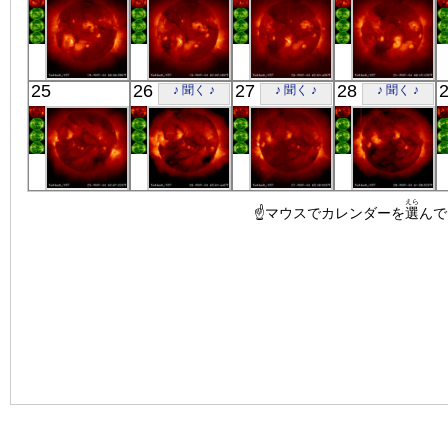
「ようこう」
「ようこう」
「ようこう」
「ようこう」
25
26
27
28
♪ 聞く ♪
♪ 聞く ♪
♪ 聞く ♪
X線
X線
X線
X線
「ようこう」
「ようこう」
「ようこう」
「ようこう」
えら
X線
X線
☝マウスでカレンダーを
X線
X線
選
んで