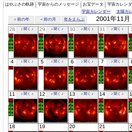
はやぶさの軌跡
宇宙からのメッセージ
お宝データ
宇宙カレンダ
宇宙カレンダー
太陽カ
2001年11月
＜前の年
＜前の月
年をえらぶ
28
29
30
31
♪ 聞く ♪
♪ 聞く ♪
♪ 聞く ♪
♪ 聞く ♪
「ようこう」
「ようこう」
「ようこう」
「ようこう」
4
5
6
7
♪ 聞く ♪
♪ 聞く ♪
♪ 聞く ♪
♪ 聞く ♪
X線
X線
X線
X線
「ようこう」
「ようこう」
「ようこう」
「ようこう」
11
12
13
14
♪ 聞く ♪
♪ 聞く ♪
♪ 聞く ♪
♪ 聞く ♪
X線
X線
X線
X線
「ようこう」
「ようこう」
「ようこう」
「ようこう」
18
19
20
21
X線
X線
X線
X線