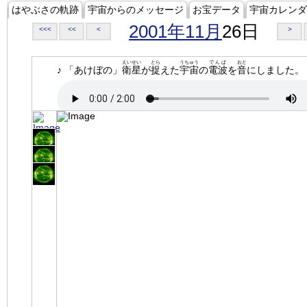
はやぶさの軌跡
宇宙からのメッセージ
お宝データ
宇宙カレンダ
2001年11月
26日
<<<
<<
<
>
えいせい
とら
うちゅう
でんぱ
おと
♪ 「あけぼの」
衛星
が
捉
えた
宇宙
の
電波
を
音
にしました。