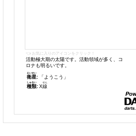
👈 お気に入りのアイコンをクリック！
活動極大期の太陽です。活動領域が多く、コ
ロナも明るいです。
えいせい
衛星
:
「ようこう」
しゅるい
せん
種類
:
X
線