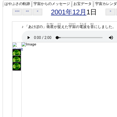
はやぶさの軌跡
宇宙からのメッセージ
お宝データ
宇宙カレンダ
2001年12月
1日
<<<
<<
<
>
えいせい
とら
うちゅう
でんぱ
おと
♪ 「あけぼの」
衛星
が
捉
えた
宇宙
の
電波
を
音
にしました。