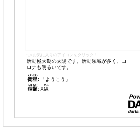
👈 お気に入りのアイコンをクリック！
活動極大期の太陽です。活動領域が多く、コ
ロナも明るいです。
えいせい
衛星
:
「ようこう」
しゅるい
せん
種類
:
X
線