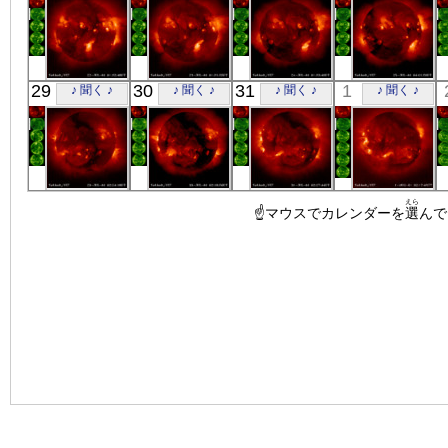
「ようこう」
「ようこう」
「ようこう」
「ようこう」
29
30
31
1
♪ 聞く ♪
♪ 聞く ♪
♪ 聞く ♪
♪ 聞く ♪
X線
X線
X線
X線
「ようこう」
「ようこう」
「ようこう」
「ようこう」
えら
X線
X線
☝マウスでカレンダーを
X線
X線
選
んで