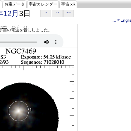
ジ
お宝データ
宇宙カレンダー
宇宙 xR
年12月
3日
>
>>
>>>
…☞Engli
うちゅう
でんぱ
おと
宇宙
の
電波
を
音
にしました。