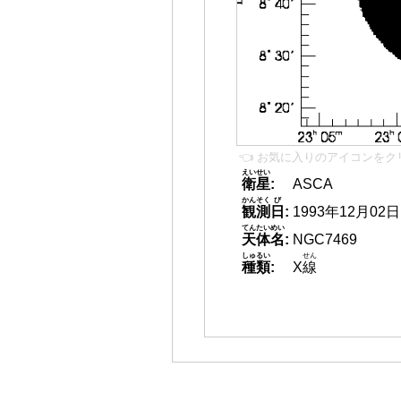
👈 お気に入りのアイコンをク
えいせい
衛星
:
ASCA
かんそく
び
観測
日
:
1993年12月02日
てんたいめい
天体名
:
NGC7469
しゅるい
せん
種類
:
X
線