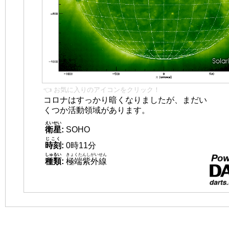
👈 お気に入りのアイコンをクリック！
コロナはすっかり暗くなりましたが、まだい
くつか活動領域があります。
えいせい
衛星
:
SOHO
じこく
時刻
:
0時11分
しゅるい
きょくたんしがいせん
種類
:
極端紫外線