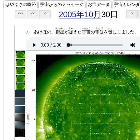
はやぶさの軌跡
宇宙からのメッセージ
お宝データ
宇宙カレンダ
2005年10月
30日
<<<
<<
<
>
えいせい
とら
うちゅう
でんぱ
おと
♪ 「あけぼの」
衛星
が
捉
えた
宇宙
の
電波
を
音
にしました。