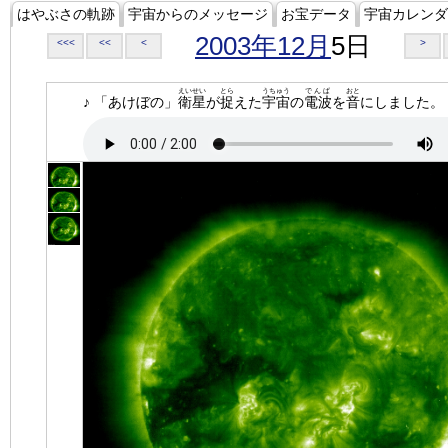
はやぶさの軌跡
宇宙からのメッセージ
お宝データ
宇宙カレンダ
2003年12月
5日
<<<
<<
<
>
えいせい
とら
うちゅう
でんぱ
おと
♪ 「あけぼの」
衛星
が
捉
えた
宇宙
の
電波
を
音
にしました。