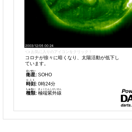
👈 お気に入りのアイコンをクリック！
コロナが徐々に暗くなり、太陽活動が低下し
ています。
えいせい
衛星
:
SOHO
じこく
時刻
:
0時24分
しゅるい
きょくたんしがいせん
種類
:
極端紫外線