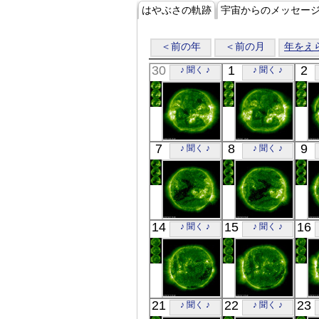
はやぶさの軌跡
宇宙からのメッセー
＜前の年
＜前の月
年をえ
30
1
2
♪ 聞く ♪
♪ 聞く ♪
SOHO
SOHO
7
8
9
♪ 聞く ♪
♪ 聞く ♪
00:24
00:24
極端紫外線
極端紫外線
SOHO
SOHO
14
15
16
♪ 聞く ♪
♪ 聞く ♪
00:36
00:24
極端紫外線
極端紫外線
SOHO
SOHO
21
22
23
♪ 聞く ♪
♪ 聞く ♪
00:24
00:24