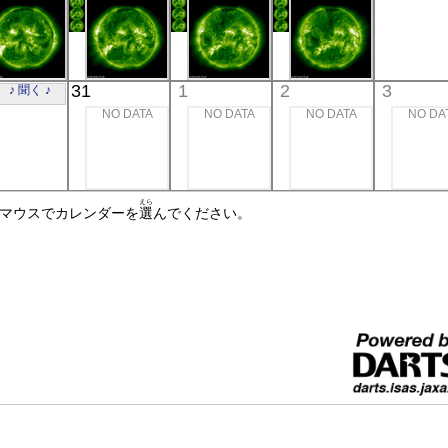
極端紫外線
極端紫外線
極端紫外線
極端紫外線
極端紫
SOHO
SOHO
SOHO
SOHO
31
1
2
3
♪ 聞く ♪
00:24
00:24
00:24
00:24
NO DATA
NO DATA
NO DATA
NO DA
極端紫外線
極端紫外線
極端紫外線
極端紫外線
えら
☝マウスでカレンダーを
選
んでください。