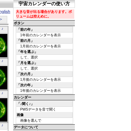
glish
＞
 ♪
O
 ♪
6
外線
O
 ♪
4
外線
O
 ♪
4