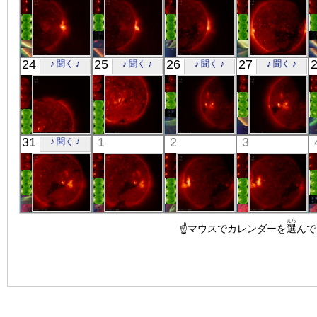
X線
X線
X線
X線
「ひので」
「ひので」
「ひので」
「ひので」
24
25
26
27
♪ 聞く ♪
♪ 聞く ♪
♪ 聞く ♪
♪ 聞く ♪
00:30:30
00:01:33
06:13:59
00:55:21
X線
X線
X線
X線
「ひので」
「ひので」
「ひので」
「ひので」
31
1
2
3
♪ 聞く ♪
00:20:35
00:40:35
00:49:24
00:00:18
X線
X線
X線
X線
「ひので」
「ひので」
「ひので」
「ひので」
えら
01:11:50
00:34:58
☝マウスでカレンダーを
00:04:46
00:00:15
選
んで
X線
X線
X線
X線