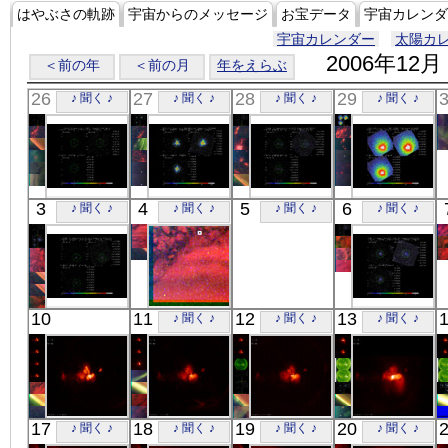
はやぶさの軌跡
宇宙からのメッセージ
お宝データ
宇宙カレンダ
宇宙カレンダー
太陽カ
2006年12月
＜前の年
＜前の月
年をえらぶ
26
27
28
29
♪ 聞く ♪
♪ 聞く ♪
♪ 聞く ♪
♪ 聞く ♪
「すざく」
「すざく」
「すざく」
「すざく」
3
4
5
6
♪ 聞く ♪
♪ 聞く ♪
♪ 聞く ♪
♪ 聞く ♪
Z8852
MARKARIAN
NGC 4631
M87 CENTER
X線
509
X線
X線
X線
「すざく」
「れいめい」
「すざく」
10
11
12
13
♪ 聞く ♪
♪ 聞く ♪
♪ 聞く ♪
NGC 4552
RGB
PKS 2356-61
X線
可視光
X線
「ひので」
「ひので」
「ひので」
「ひので」
17
18
19
20
♪ 聞く ♪
♪ 聞く ♪
♪ 聞く ♪
♪ 聞く ♪
00:14:03
00:53:38
00:01:06
00:01:27