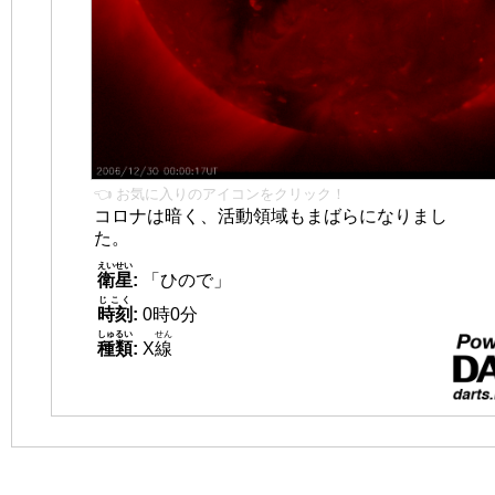
👈 お気に入りのアイコンをクリック！
コロナは暗く、活動領域もまばらになりまし
た。
えいせい
衛星
:
「ひので」
じこく
時刻
:
0時0分
しゅるい
せん
種類
:
X
線