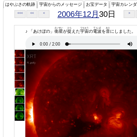
はやぶさの軌跡
宇宙からのメッセージ
お宝データ
宇宙カレンダ
2006年12月
30日
<<<
<<
<
>
えいせい
とら
うちゅう
でんぱ
おと
♪ 「あけぼの」
衛星
が
捉
えた
宇宙
の
電波
を
音
にしました。