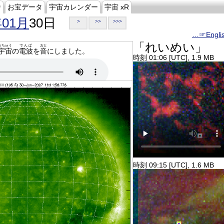
ジ
お宝データ
宇宙カレンダー
宇宙 xR
年01月
30日
>
>>
>>>
…☞Engli
「れいめい」
うちゅう
でんぱ
おと
宇宙
の
電波
を
音
にしました。
時刻 01:06 [UTC], 1.9 MB
時刻 09:15 [UTC], 1.6 MB