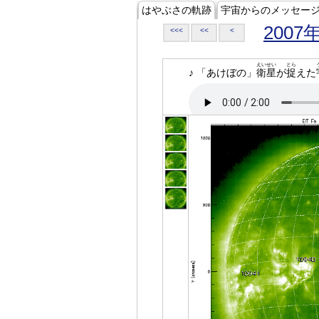
はやぶさの軌跡
宇宙からのメッセー
2007
<<<
<<
<
えいせい
とら
♪ 「あけぼの」
衛星
が
捉
えた