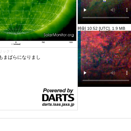
時刻 10:52 [UTC], 1.9 MB
リック！
もまばらになりまし