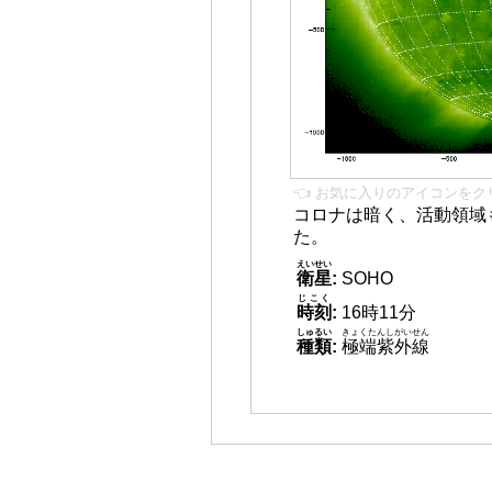
👈 お気に入りのアイコンをク
コロナは暗く、活動領域
た。
えいせい
衛星
:
SOHO
じこく
時刻
:
16時11分
しゅるい
きょくたんしがいせん
種類
:
極端紫外線