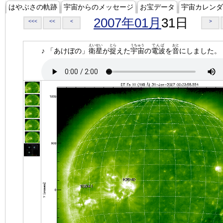
はやぶさの軌跡
宇宙からのメッセージ
お宝データ
宇宙カレンダ
2007年01月
31日
<<<
<<
<
>
えいせい
とら
うちゅう
でんぱ
おと
♪ 「あけぼの」
衛星
が
捉
えた
宇宙
の
電波
を
音
にしました。