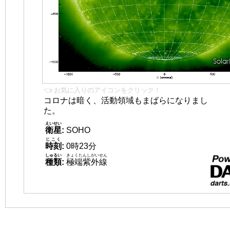
👈 お気に入りのアイコンをクリック！
コロナは暗く、活動領域もまばらになりまし
た。
えいせい
衛星
:
SOHO
じこく
時刻
:
0時23分
しゅるい
きょくたんしがいせん
種類
:
極端紫外線