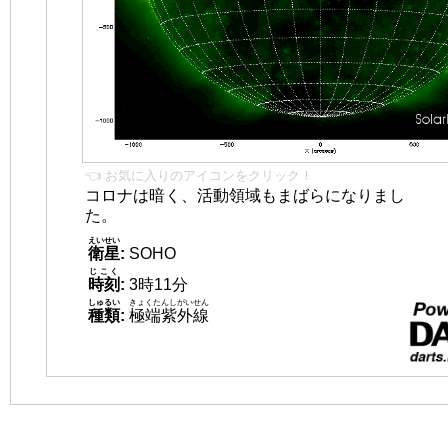
👈 お気に入りのアイコンをクリック！
コロナは暗く、活動領域もまばらになりまし
た。
えいせい
衛星
:
SOHO
じこく
時刻
:
3時11分
しゅるい
きょくたんしがいせん
種類
:
極端紫外線