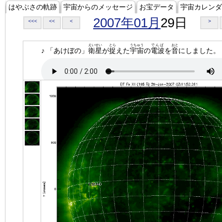
はやぶさの軌跡
宇宙からのメッセージ
お宝データ
宇宙カレンダ
2007年01月
29日
<<<
<<
<
>
えいせい
とら
うちゅう
でんぱ
おと
♪ 「あけぼの」
衛星
が
捉
えた
宇宙
の
電波
を
音
にしました。