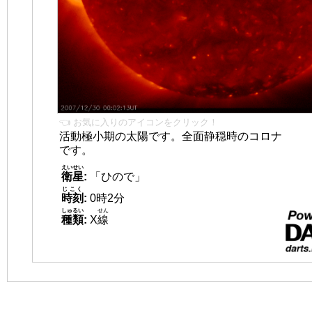
👈 お気に入りのアイコンをクリック！
活動極小期の太陽です。全面静穏時のコロナ
です。
えいせい
衛星
:
「ひので」
じこく
時刻
:
0時2分
しゅるい
せん
種類
:
X
線