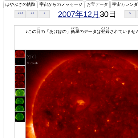
はやぶさの軌跡
宇宙からのメッセージ
お宝データ
宇宙カレンダ
2007年12月
30日
<<<
<<
<
>
ひ
えいせい
とうろく
♪この
日
の「あけぼの」
衛星
のデータは
登録
されていませ