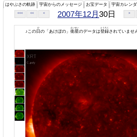
はやぶさの軌跡
宇宙からのメッセージ
お宝データ
宇宙カレンダ
2007年12月
30日
<<<
<<
<
>
ひ
えいせい
とうろく
♪この
日
の「あけぼの」
衛星
のデータは
登録
されていませ