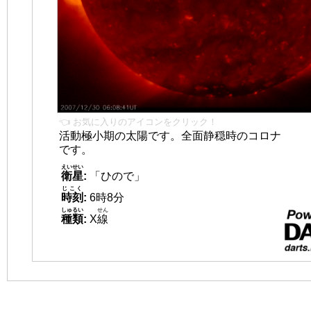
👈 お気に入りのアイコンをクリック！
活動極小期の太陽です。全面静穏時のコロナ
です。
えいせい
衛星
:
「ひので」
じこく
時刻
:
6時8分
しゅるい
せん
種類
:
X
線