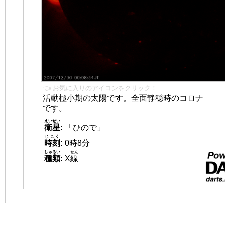
👈 お気に入りのアイコンをクリック！
活動極小期の太陽です。全面静穏時のコロナ
です。
えいせい
衛星
:
「ひので」
じこく
時刻
:
0時8分
しゅるい
せん
種類
:
X
線