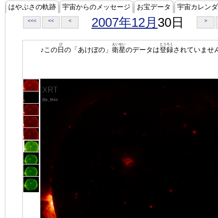
はやぶさの軌跡
宇宙からのメッセージ
お宝データ
宇宙カレンダ
2007年12月
30日
<<<
<<
<
>
ひ
えいせい
とうろく
♪この
日
の「あけぼの」
衛星
のデータは
登録
されていませ