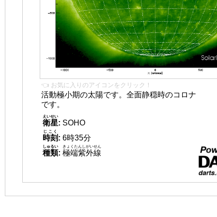
👈 お気に入りのアイコンをクリック！
活動極小期の太陽です。全面静穏時のコロナ
です。
えいせい
衛星
:
SOHO
じこく
時刻
:
6時35分
しゅるい
きょくたんしがいせん
種類
:
極端紫外線