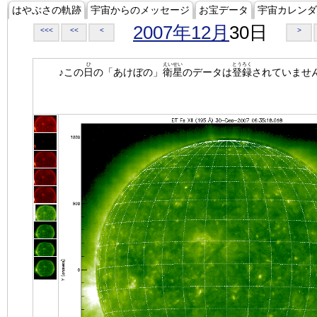
はやぶさの軌跡
宇宙からのメッセージ
お宝データ
宇宙カレンダ
2007年12月
30日
<<<
<<
<
>
ひ
えいせい
とうろく
♪この
日
の「あけぼの」
衛星
のデータは
登録
されていませ