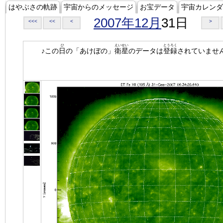
はやぶさの軌跡
宇宙からのメッセージ
お宝データ
宇宙カレンダ
2007年12月
31日
<<<
<<
<
>
ひ
えいせい
とうろく
♪この
日
の「あけぼの」
衛星
のデータは
登録
されていませ