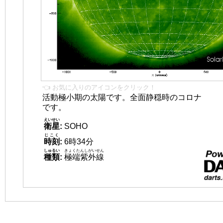
👈 お気に入りのアイコンをクリック！
活動極小期の太陽です。全面静穏時のコロナ
です。
えいせい
衛星
:
SOHO
じこく
時刻
:
6時34分
しゅるい
きょくたんしがいせん
種類
:
極端紫外線