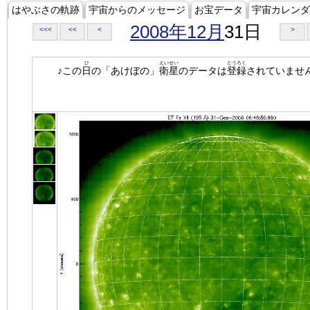
はやぶさの軌跡
宇宙からのメッセージ
お宝データ
宇宙カレンダ
2008年12月
31日
<<<
<<
<
>
ひ
えいせい
とうろく
♪この
日
の「あけぼの」
衛星
のデータは
登録
されていませ