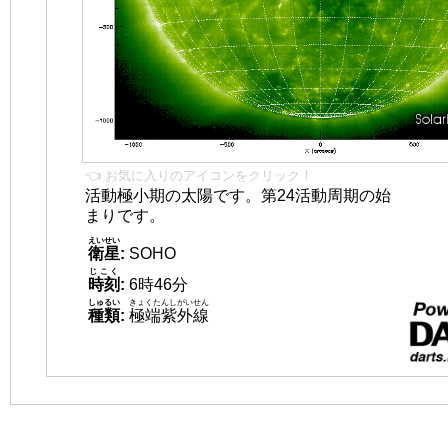
👈 お気に入りのアイコンをクリック！
活動極小期の太陽です。第24活動周期の始
まりです。
えいせい
衛星
:
SOHO
じこく
時刻
:
6時46分
しゅるい
きょくたんしがいせん
種類
:
極端紫外線