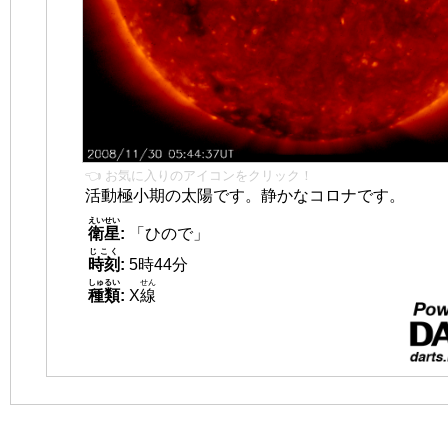
👈 お気に入りのアイコンをクリック！
活動極小期の太陽です。静かなコロナです。
えいせい
衛星
:
「ひので」
じこく
時刻
:
5時44分
しゅるい
せん
種類
:
X
線