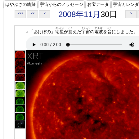
はやぶさの軌跡
宇宙からのメッセージ
お宝データ
宇宙カレンダ
2008年11月
30日
<<<
<<
<
>
えいせい
とら
うちゅう
でんぱ
おと
♪ 「あけぼの」
衛星
が
捉
えた
宇宙
の
電波
を
音
にしました。