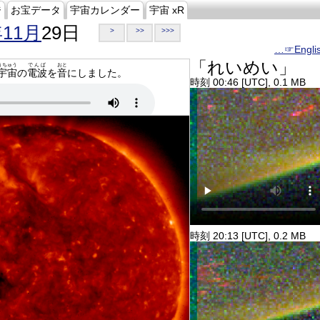
ジ
お宝データ
宇宙カレンダー
宇宙 xR
年11月
29日
>
>>
>>>
…☞Engli
「れいめい」
うちゅう
でんぱ
おと
宇宙
の
電波
を
音
にしました。
時刻 00:46 [UTC], 0.1 MB
時刻 20:13 [UTC], 0.2 MB