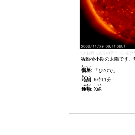
👈 お気に入りのアイコンをク
活動極小期の太陽です。
えいせい
衛星
:
「ひので」
じこく
時刻
:
6時11分
しゅるい
せん
種類
:
X
線