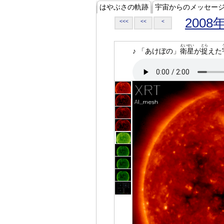
はやぶさの軌跡
宇宙からのメッセー
2008
<<<
<<
<
えいせい
とら
♪ 「あけぼの」
衛星
が
捉
えた