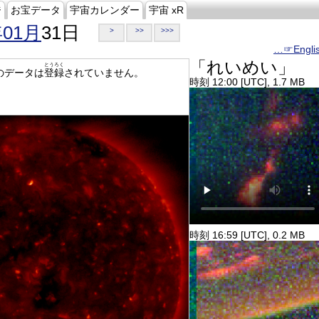
ジ
お宝データ
宇宙カレンダー
宇宙 xR
年01月
31日
>
>>
>>>
…☞Engli
「れいめい」
とうろく
のデータは
登録
されていません。
時刻 12:00 [UTC], 1.7 MB
時刻 16:59 [UTC], 0.2 MB