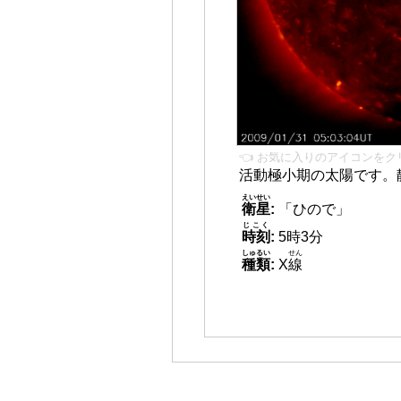
👈 お気に入りのアイコンをク
活動極小期の太陽です。
えいせい
衛星
:
「ひので」
じこく
時刻
:
5時3分
しゅるい
せん
種類
:
X
線