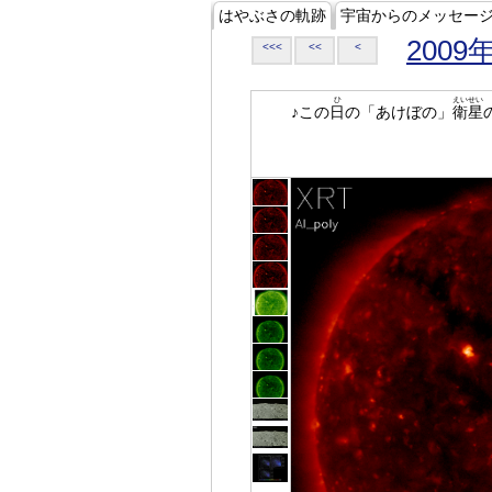
はやぶさの軌跡
宇宙からのメッセー
2009
<<<
<<
<
ひ
えいせい
♪この
日
の「あけぼの」
衛星