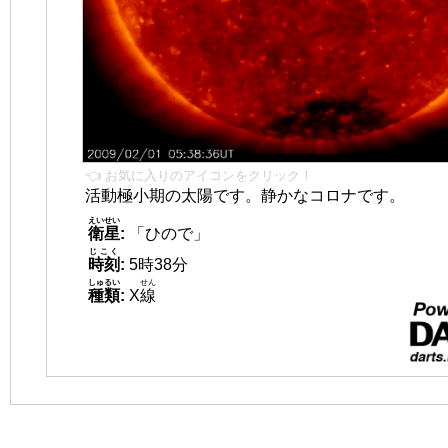
👈 お気に入りのアイコンをクリック！
活動極小期の太陽です。静かなコロナです。
えいせい
衛星
:
「ひので」
じこく
時刻
:
5時38分
しゅるい
せん
種類
:
X
線