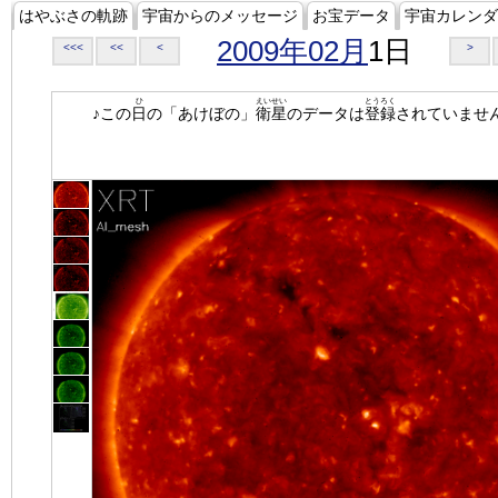
はやぶさの軌跡
宇宙からのメッセージ
お宝データ
宇宙カレンダ
2009年02月
1日
<<<
<<
<
>
ひ
えいせい
とうろく
♪この
日
の「あけぼの」
衛星
のデータは
登録
されていませ