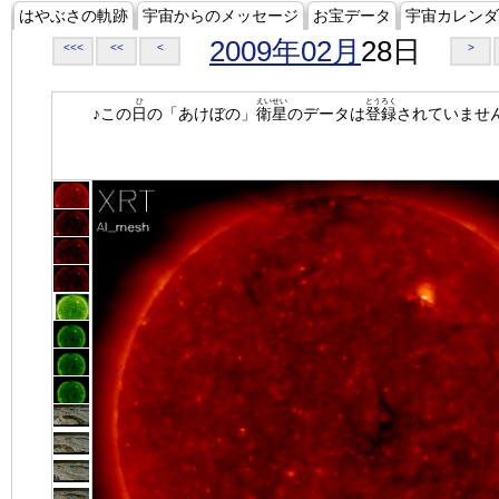
はやぶさの軌跡
宇宙からのメッセージ
お宝データ
宇宙カレンダ
2009年02月
28日
<<<
<<
<
>
ひ
えいせい
とうろく
♪この
日
の「あけぼの」
衛星
のデータは
登録
されていませ