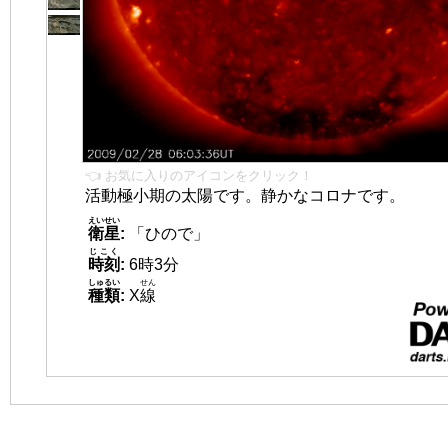
👈 お気に入りのアイコンをクリック！
活動極小期の太陽です。静かなコロナです。
えいせい
衛星
:
「ひので」
じこく
時刻
:
6時3分
しゅるい
せん
種類
:
X
線