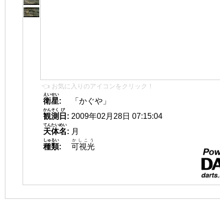
👈 お気に入りのアイコンをクリック！
えいせい
衛星
:
「かぐや」
かんそく
び
観測
日
:
2009年02月28日 07:15:04
てんたいめい
天体名
:
月
しゅるい
かしこう
種類
:
可視光