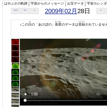
はやぶさの軌跡
宇宙からのメッセージ
お宝データ
宇宙カレンダ
2009年02月
28日
<<<
<<
<
>
ひ
えいせい
とうろく
♪この
日
の「あけぼの」
衛星
のデータは
登録
されていませ