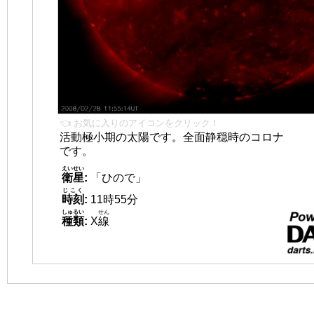
👈 お気に入りのアイコンをクリック！
活動極小期の太陽です。全面静穏時のコロナ
です。
えいせい
衛星
:
「ひので」
じこく
時刻
:
11時55分
しゅるい
せん
種類
:
X
線