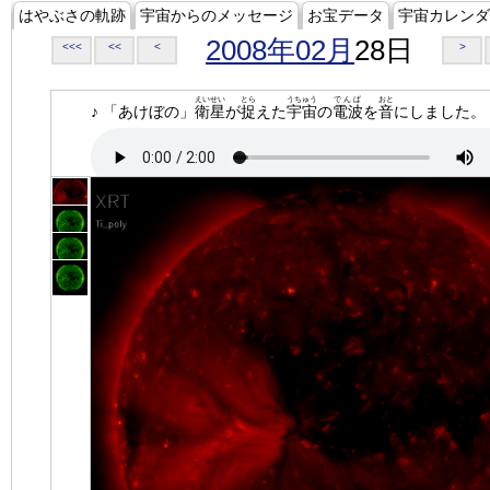
はやぶさの軌跡
宇宙からのメッセージ
お宝データ
宇宙カレンダ
2008年02月
28日
<<<
<<
<
>
えいせい
とら
うちゅう
でんぱ
おと
♪ 「あけぼの」
衛星
が
捉
えた
宇宙
の
電波
を
音
にしました。