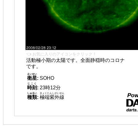
👈 お気に入りのアイコンをクリック！
活動極小期の太陽です。全面静穏時のコロナ
です。
えいせい
衛星
:
SOHO
じこく
時刻
:
23時12分
しゅるい
きょくたんしがいせん
種類
:
極端紫外線