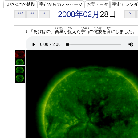
はやぶさの軌跡
宇宙からのメッセージ
お宝データ
宇宙カレンダ
2008年02月
28日
<<<
<<
<
>
えいせい
とら
うちゅう
でんぱ
おと
♪ 「あけぼの」
衛星
が
捉
えた
宇宙
の
電波
を
音
にしました。