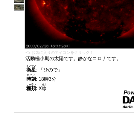
👈 お気に入りのアイコンをクリック！
活動極小期の太陽です。静かなコロナです。
えいせい
衛星
:
「ひので」
じこく
時刻
:
18時3分
しゅるい
せん
種類
:
X
線