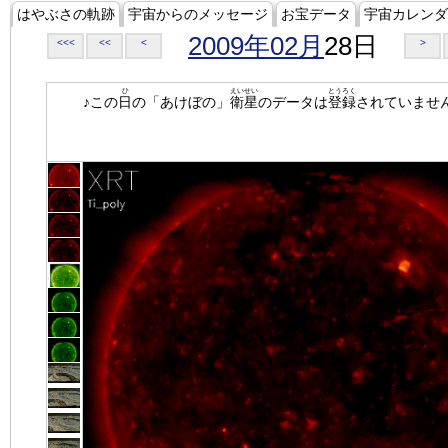
はやぶさの軌跡
宇宙からのメッセージ
お宝データ
宇宙カレンダ
2009年02月
28日
<<<
<<
<
>
ひ
えいせい
とうろく
♪この
日
の「あけぼの」
衛星
のデータは
登録
されていませ