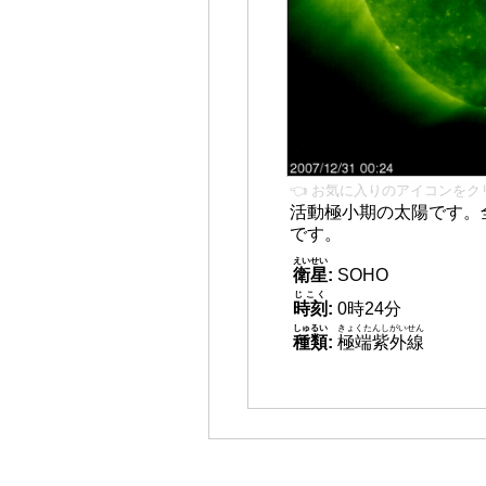
👈 お気に入りのアイコンをク
活動極小期の太陽です。
です。
えいせい
衛星
:
SOHO
じこく
時刻
:
0時24分
しゅるい
きょくたんしがいせん
種類
:
極端紫外線