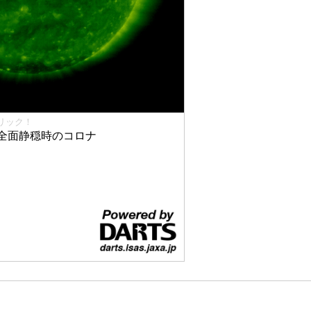
リック！
全面静穏時のコロナ