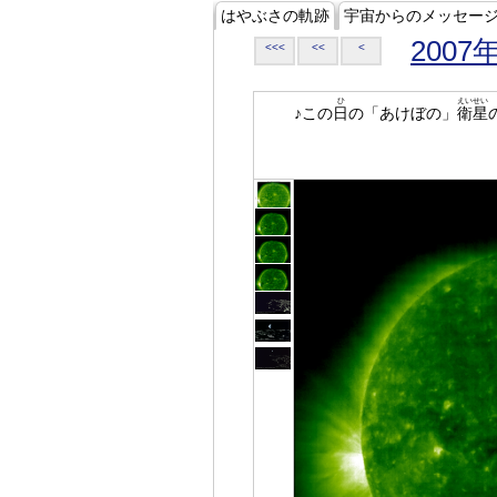
はやぶさの軌跡
宇宙からのメッセー
2007
<<<
<<
<
ひ
えいせい
♪この
日
の「あけぼの」
衛星