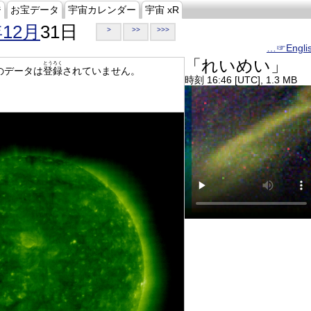
ジ
お宝データ
宇宙カレンダー
宇宙 xR
年12月
31日
>
>>
>>>
…☞Engli
「れいめい」
とうろく
のデータは
登録
されていません。
時刻 16:46 [UTC], 1.3 MB