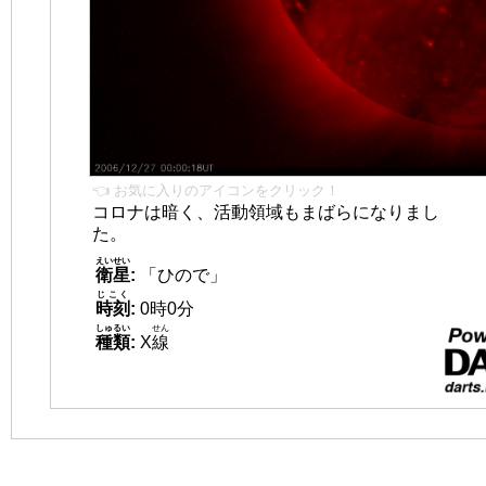
👈 お気に入りのアイコンをクリック！
コロナは暗く、活動領域もまばらになりまし
た。
えいせい
衛星
:
「ひので」
じこく
時刻
:
0時0分
しゅるい
せん
種類
:
X
線