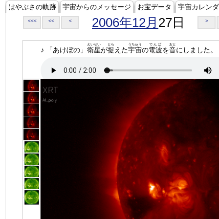
はやぶさの軌跡
宇宙からのメッセージ
お宝データ
宇宙カレンダ
2006年12月
27日
<<<
<<
<
>
えいせい
とら
うちゅう
でんぱ
おと
♪ 「あけぼの」
衛星
が
捉
えた
宇宙
の
電波
を
音
にしました。