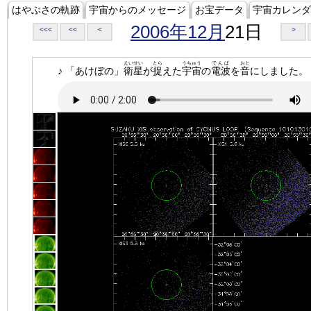
はやぶさの軌跡
宇宙からのメッセージ
お宝データ
宇宙カレンダ
2006年12月
21日
<<<
<<
<
>
えいせい
とら
うちゅう
でんぱ
おと
♪ 「あけぼの」
衛星
が
捉
えた
宇宙
の
電波
を
音
にしました。