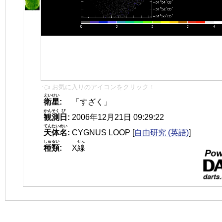
👈 お気に入りのアイコンをクリック！
えいせい
衛星
:
「すざく」
かんそく
び
観測
日
:
2006年12月21日 09:29:22
てんたいめい
天体名
:
CYGNUS LOOP
[
自由研究 (英語)
]
しゅるい
せん
種類
:
X
線