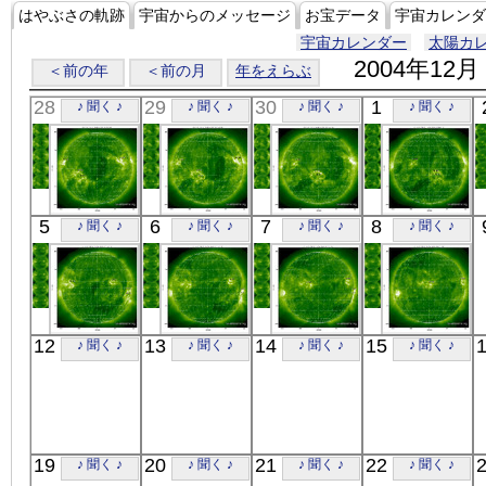
はやぶさの軌跡
宇宙からのメッセージ
お宝データ
宇宙カレンダ
宇宙カレンダー
太陽カ
2004年12月
＜前の年
＜前の月
年をえらぶ
28
29
30
1
♪ 聞く ♪
♪ 聞く ♪
♪ 聞く ♪
♪ 聞く ♪
SOHO
SOHO
SOHO
SOHO
5
6
7
8
♪ 聞く ♪
♪ 聞く ♪
♪ 聞く ♪
♪ 聞く ♪
00:36:01
00:11:56
03:11:53
03:36:00
極端紫外線
極端紫外線
極端紫外線
極端紫外線
SOHO
SOHO
SOHO
SOHO
12
13
14
15
♪ 聞く ♪
♪ 聞く ♪
♪ 聞く ♪
♪ 聞く ♪
00:11:32
00:11:25
05:12:23
06:47:21
極端紫外線
極端紫外線
極端紫外線
極端紫外線
19
20
21
22
♪ 聞く ♪
♪ 聞く ♪
♪ 聞く ♪
♪ 聞く ♪