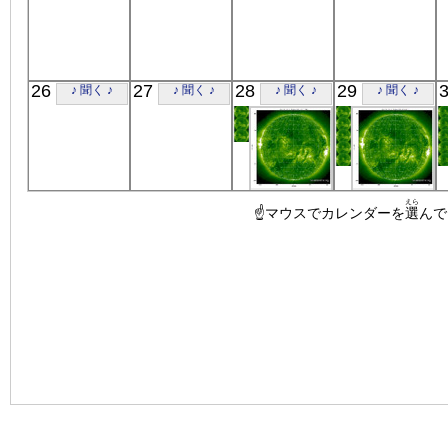
26
27
28
29
♪ 聞く ♪
♪ 聞く ♪
♪ 聞く ♪
♪ 聞く ♪
SOHO
SOHO
えら
☝マウスでカレンダーを
22:31:47
00:15:06
選
んで
極端紫外線
極端紫外線