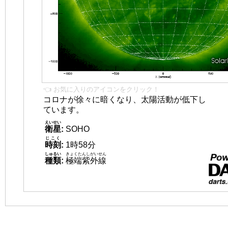
👈 お気に入りのアイコンをクリック！
コロナが徐々に暗くなり、太陽活動が低下し
ています。
えいせい
衛星
:
SOHO
じこく
時刻
:
1時58分
しゅるい
きょくたんしがいせん
種類
:
極端紫外線