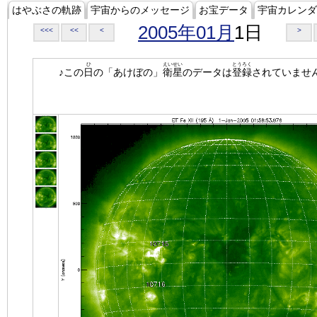
はやぶさの軌跡
宇宙からのメッセージ
お宝データ
宇宙カレンダ
2005年01月
1日
<<<
<<
<
>
ひ
えいせい
とうろく
♪この
日
の「あけぼの」
衛星
のデータは
登録
されていませ